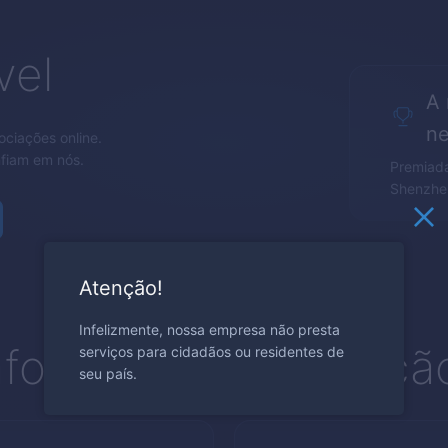
vel
A 
ne
ociações online.
nfiam em nós.
Premiada
Shenzhen
Atenção!
Infelizmente, nossa empresa não presta
aforma de Negociaçã
serviços para cidadãos ou residentes de
seu país.