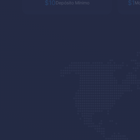
$10
$1
Depósito Mínimo
Mo