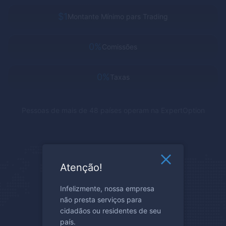
$1
Montante Mínimo pars Trading
0%
Comissões
0%
Taxas
Pessoas de mais de 48 países operam na
ExpertOption
Atenção!
Infelizmente, nossa empresa
não presta serviços para
cidadãos ou residentes de seu
país.