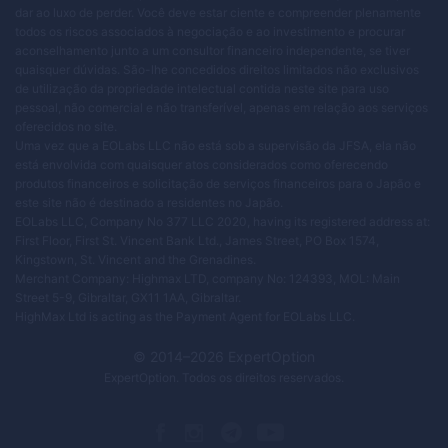
dar ao luxo de perder. Você deve estar ciente e compreender plenamente
todos os riscos associados à negociação e ao investimento e procurar
aconselhamento junto a um consultor financeiro independente, se tiver
quaisquer dúvidas. São-lhe concedidos direitos limitados não exclusivos
de utilização da propriedade intelectual contida neste site para uso
pessoal, não comercial e não transferível, apenas em relação aos serviços
oferecidos no site.
Uma vez que a EOLabs LLC não está sob a supervisão da JFSA, ela não
está envolvida com quaisquer atos considerados como oferecendo
produtos financeiros e solicitação de serviços financeiros para o Japão e
este site não é destinado a residentes no Japão.
EOLabs LLC, Company No 377 LLC 2020, having its registered address at:
First Floor, First St. Vincent Bank Ltd., James Street, PO Box 1574,
Kingstown, St. Vincent and the Grenadines.
Merchant Company: Highmax LTD, company No: 124393, MOL: Main
Street 5-9, Gibraltar, GX11 1AA, Gibraltar.
HighMax Ltd is acting as the Payment Agent for EOLabs LLC.
© 2014–
2026
ExpertOption
ExpertOption
. Todos os direitos reservados.