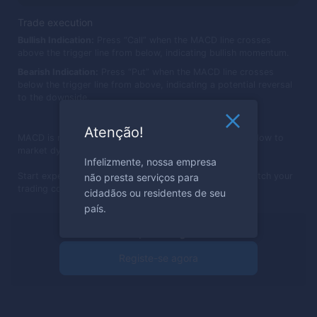
Trade execution
Bullish Indication:
Press “Call” when the MACD line crosses
above the trigger line from below, indicating bullish momentum.
Bearish Indication:
Press “Put” when the MACD line crosses
below the trigger line from above, indicating a potential reversal
to the downside.
Atenção!
MACD is more than just lines and histograms; it's a window to
market dynamics.
Infelizmente, nossa empresa
não presta serviços para
Start experimenting with MACD on the platform, and watch your
trading confidence grow!
cidadãos ou residentes de seu
país.
Pronto para negociar?
Registe-se agora