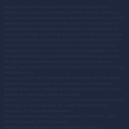
Negociar e investir envolve um nível de risco significativo e não é
adequado e/ou apropriado para todos os clientes. Por favor, certifique-se
de considerar cuidadosamente os seus objetivos de investimento, nível de
experiência e apetite por risco antes de comprar ou vender. Comprar ou
vender implica riscos financeiros e pode resultar numa perda parcial ou
total dos seus fundos, portanto, não deve investir fundos que não se pode
dar ao luxo de perder. Você deve estar ciente e compreender plenamente
todos os riscos associados à negociação e ao investimento e procurar
aconselhamento junto a um consultor financeiro independente, se tiver
quaisquer dúvidas. São-lhe concedidos direitos limitados não exclusivos
de utilização da propriedade intelectual contida neste site para uso
pessoal, não comercial e não transferível, apenas em relação aos serviços
oferecidos no site.
Uma vez que a EOLabs LLC não está sob a supervisão da JFSA, ela não
está envolvida com quaisquer atos considerados como oferecendo
produtos financeiros e solicitação de serviços financeiros para o Japão e
este site não é destinado a residentes no Japão.
EOLabs LLC, Company No 377 LLC 2020, having its registered address at:
First Floor, First St. Vincent Bank Ltd., James Street, PO Box 1574,
Kingstown, St. Vincent and the Grenadines.
Merchant Company: Highmax LTD, company No: 124393, MOL: Main
Street 5-9, Gibraltar, GX11 1AA, Gibraltar.
HighMax Ltd is acting as the Payment Agent for EOLabs LLC.