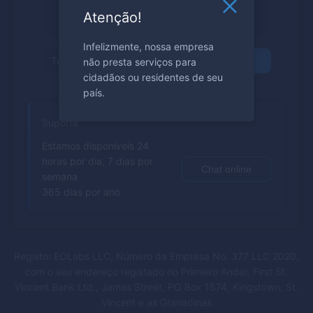
Atenção!
Infelizmente, nossa empresa
não presta serviços para
Enviar
cidadãos ou residentes de seu
país.
Suporte
Estamos disponíveis 24
horas por dia, 7 dias por
Chat online
semana
365 dias por ano
Registo: EOLabs LLC, Número da Empresa No. 377 LLC 2020,
com o seu endereço registado no Primeiro Andar, First St.
Vincent Bank Ltd., James Street, PO Box 1574, Kingstown, St.
Vincent e as Granadinas