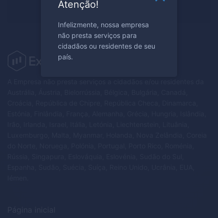
Atenção!
Registe-se agora
Infelizmente, nossa empresa
não presta serviços para
cidadãos ou residentes de seu
país.
A Empresa não presta serviços a cidadãos e/ou residentes da
Austrália, Áustria, Bielorrússia, Bélgica, Bulgária, Canadá,
Croácia, República de Chipre, República Checa, Dinamarca,
Estónia, Finlândia, França, Alemanha, Grécia, Hungria, Islândia,
Irão, Irlanda, Israel, Itália, Letónia, Liechtenstein, Lituânia,
Luxemburgo, Malta, Myanmar, Holanda, Nova Zelândia, Coreia
do Norte, Noruega, Polónia, Portugal, Porto Rico, Roménia,
Rússia, Singapura, Eslováquia, Eslovénia, Sudão do Sul,
Espanha, Sudão, Suécia, Suíça, Reino Unido, Ucrânia, EUA,
Iémen.
Página inicial