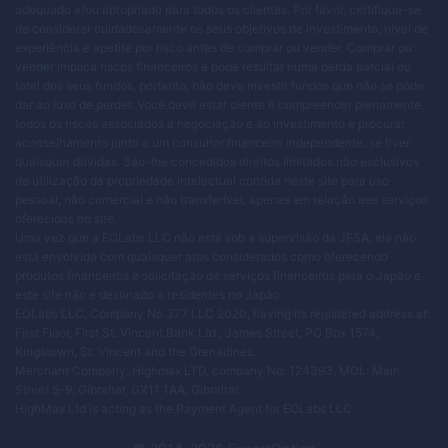
adequado e/ou apropriado para todos os clientes. Por favor, certifique-se
de considerar cuidadosamente os seus objetivos de investimento, nível de
experiência e apetite por risco antes de comprar ou vender. Comprar ou
vender implica riscos financeiros e pode resultar numa perda parcial ou
total dos seus fundos, portanto, não deve investir fundos que não se pode
dar ao luxo de perder. Você deve estar ciente e compreender plenamente
todos os riscos associados à negociação e ao investimento e procurar
aconselhamento junto a um consultor financeiro independente, se tiver
quaisquer dúvidas. São-lhe concedidos direitos limitados não exclusivos
de utilização da propriedade intelectual contida neste site para uso
pessoal, não comercial e não transferível, apenas em relação aos serviços
oferecidos no site.
Uma vez que a EOLabs LLC não está sob a supervisão da JFSA, ela não
está envolvida com quaisquer atos considerados como oferecendo
produtos financeiros e solicitação de serviços financeiros para o Japão e
este site não é destinado a residentes no Japão.
EOLabs LLC, Company No 377 LLC 2020, having its registered address at:
First Floor, First St. Vincent Bank Ltd., James Street, PO Box 1574,
Kingstown, St. Vincent and the Grenadines.
Merchant Company: Highmax LTD, company No: 124393, MOL: Main
Street 5-9, Gibraltar, GX11 1AA, Gibraltar.
HighMax Ltd is acting as the Payment Agent for EOLabs LLC.